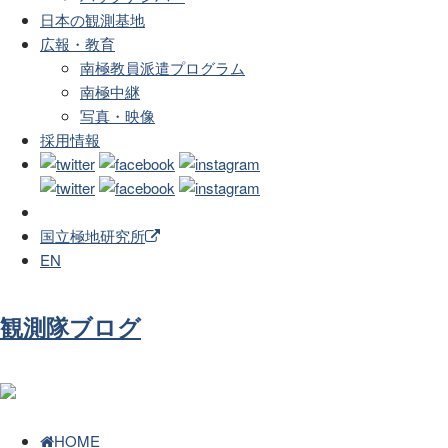
日本の観測基地
広報・教育
南極教員派遣プログラム
南極中継
写真・映像
採用情報
国立極地研究所
EN
観測隊ブログ
HOME