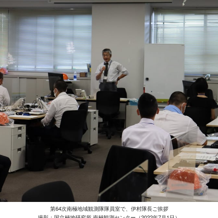
第64次南極地域観測隊隊員室で、伊村隊長ご挨拶
撮影：国立極地研究所 南極観測センター（2022年7月1日）