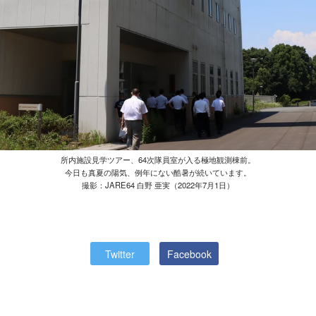
所内施設見学ツアー、64次隊員室が入る極地観測棟前。
今日も真夏の陽気、例年にない酷暑が続いています。
撮影：JARE64 白野 亜実（2022年7月1日）
Twitter
Facebook