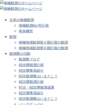
日本の南極観測
南極観測6か年計画
将来構想
観測
南極地域観測第Ⅹ期計画の観測
南極地域観測第Ⅸ期計画の観測
観測隊の活動
観測隊ブログ
63次隊観測計画
63次隊隊員紹介
63次観測隊はいまどこ？
62次隊観測計画
61次・62次隊観測成果
62次隊隊員紹介
62次観測隊はいまどこ？
バックナンバー