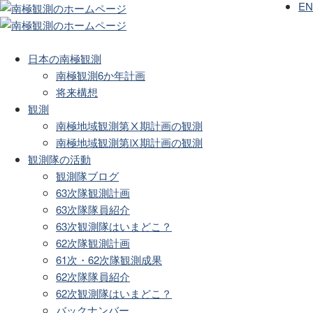
EN
日本の南極観測
南極観測6か年計画
将来構想
観測
南極地域観測第Ⅹ期計画の観測
南極地域観測第Ⅸ期計画の観測
観測隊の活動
観測隊ブログ
63次隊観測計画
63次隊隊員紹介
63次観測隊はいまどこ？
62次隊観測計画
61次・62次隊観測成果
62次隊隊員紹介
62次観測隊はいまどこ？
バックナンバー