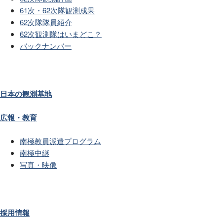
61次・62次隊観測成果
62次隊隊員紹介
62次観測隊はいまどこ？
バックナンバー
日本の観測基地
広報・教育
南極教員派遣プログラム
南極中継
写真・映像
採用情報