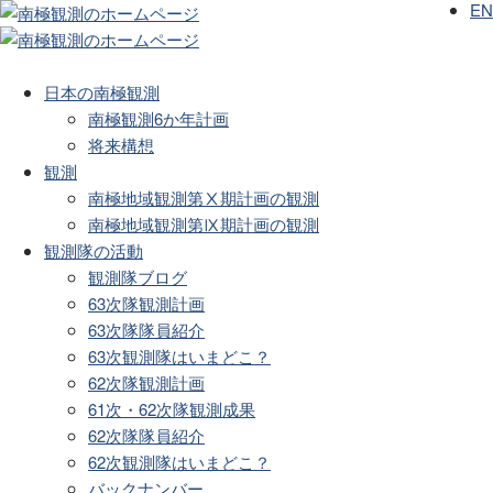
EN
日本の南極観測
南極観測6か年計画
将来構想
観測
南極地域観測第Ⅹ期計画の観測
南極地域観測第Ⅸ期計画の観測
観測隊の活動
観測隊ブログ
63次隊観測計画
63次隊隊員紹介
63次観測隊はいまどこ？
62次隊観測計画
61次・62次隊観測成果
62次隊隊員紹介
62次観測隊はいまどこ？
バックナンバー