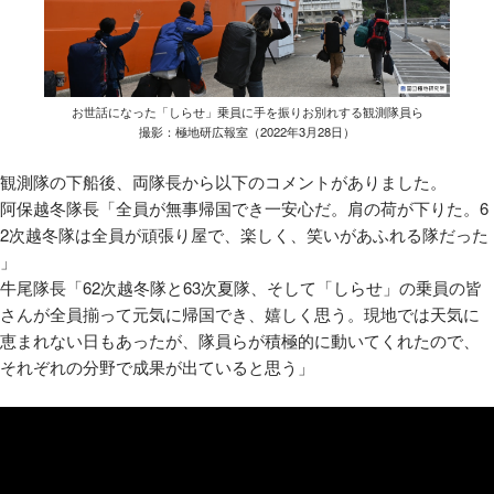
お世話になった「しらせ」乗員に手を振りお別れする観測隊員ら
撮影：極地研広報室（2022年3月28日）
観測隊の下船後、両隊長から以下のコメントがありました。
阿保越冬隊長「全員が無事帰国でき一安心だ。肩の荷が下りた。6
2次越冬隊は全員が頑張り屋で、楽しく、笑いがあふれる隊だった
」
牛尾隊長「62次越冬隊と63次夏隊、そして「しらせ」の乗員の
皆
さんが全員揃って元気に帰国でき、嬉しく思う。現地では天気に
恵まれない日もあったが、隊員らが積極的に動いてくれたので、
そ
れぞれの分野で成果が出ていると思う」