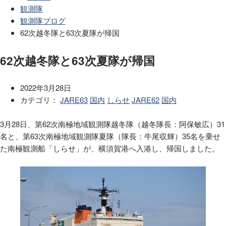
観測隊
観測隊ブログ
62次越冬隊と63次夏隊が帰国
62次越冬隊と63次夏隊が帰国
2022年3月28日
カテゴリ：
JARE63
国内
しらせ
JARE62
国内
3月28日、第62次南極地域観測隊越冬隊（越冬隊長：阿保敏広）31
名と、第63次南極地域観測隊夏隊（隊長：牛尾収輝）35名を乗せ
た南極観測船「しらせ」が、横須賀港へ入港し、帰国しました。