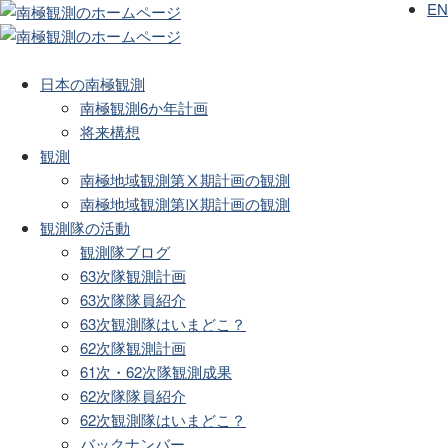
EN
日本の南極観測
南極観測6か年計画
将来構想
観測
南極地域観測第Ⅹ期計画の観測
南極地域観測第Ⅸ期計画の観測
観測隊の活動
観測隊ブログ
63次隊観測計画
63次隊隊員紹介
63次観測隊はいまどこ？
62次隊観測計画
61次・62次隊観測成果
62次隊隊員紹介
62次観測隊はいまどこ？
バックナンバー