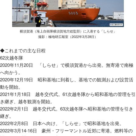
横須賀港（海上自衛隊横須賀地方総監部）に入港する「しらせ」
撮影：極地研広報室（2022年3月28日）
◆これまでの主な日程
62次越冬隊
2020年11月20日 「しらせ」で横須賀港から出発。無寄港で南極
へ向かう。
2020年12月19日 昭和基地に到着し、基地での観測および設営活
動を開始。
2021年1月18日 越冬交代式。61次越冬隊から昭和基地の管理を引
き継ぎ、越冬観測を開始。
2022年2月1日 越冬交代式。63次越冬隊へ昭和基地の管理を引き
継ぎ。
2022年2月8日 日本へ向け、「しらせ」で昭和基地を出発。
2022年3月14-16日 豪州・フリーマントル近郊に寄港。燃料等の