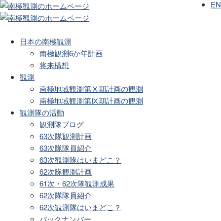
EN
日本の南極観測
南極観測6か年計画
将来構想
観測
南極地域観測第Ⅹ期計画の観測
南極地域観測第Ⅸ期計画の観測
観測隊の活動
観測隊ブログ
63次隊観測計画
63次隊隊員紹介
63次観測隊はいまどこ？
62次隊観測計画
61次・62次隊観測成果
62次隊隊員紹介
62次観測隊はいまどこ？
バックナンバー