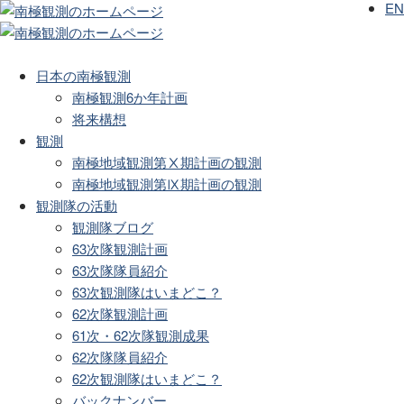
EN
日本の南極観測
南極観測6か年計画
将来構想
観測
南極地域観測第Ⅹ期計画の観測
南極地域観測第Ⅸ期計画の観測
観測隊の活動
観測隊ブログ
63次隊観測計画
63次隊隊員紹介
63次観測隊はいまどこ？
62次隊観測計画
61次・62次隊観測成果
62次隊隊員紹介
62次観測隊はいまどこ？
バックナンバー