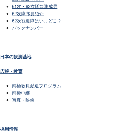
61次・62次隊観測成果
62次隊隊員紹介
62次観測隊はいまどこ？
バックナンバー
日本の観測基地
広報・教育
南極教員派遣プログラム
南極中継
写真・映像
採用情報