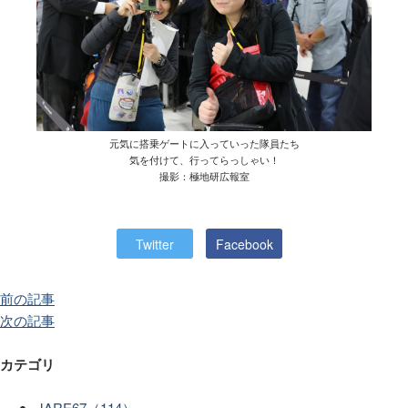
元気に搭乗ゲートに入っていった隊員たち
気を付けて、行ってらっしゃい！
撮影：極地研広報室
Twitter
Facebook
前の記事
次の記事
カテゴリ
JARE67（114）