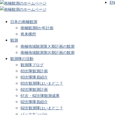
EN
日本の南極観測
南極観測6か年計画
将来構想
観測
南極地域観測第Ⅹ期計画の観測
南極地域観測第Ⅸ期計画の観測
観測隊の活動
観測隊ブログ
63次隊観測計画
63次隊隊員紹介
63次観測隊はいまどこ？
62次隊観測計画
61次・62次隊観測成果
62次隊隊員紹介
62次観測隊はいまどこ？
バックナンバー