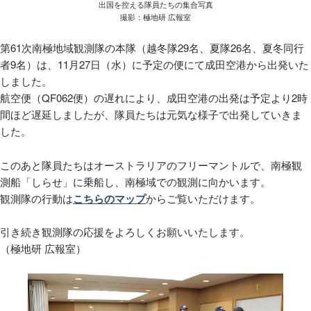
出国を控える隊員たちの集合写真
撮影：極地研 広報室
第61次南極地域観測隊の本隊（越冬隊29名、夏隊26名、夏冬同行
者9名）は、11月27日（水）に予定の便にて成田空港から出発いた
しました。
航空便（QF062便）の遅れにより、成田空港の出発は予定より2時
間ほど遅延しましたが、隊員たちは元気な様子で出発していきま
した。
このあと隊員たちはオーストラリアのフリーマントルで、南極観
測船「しらせ」に乗船し、南極域での観測に向かいます。
観測隊の行動は
こちらのマップ
からご覧いただけます。
引き続き観測隊の応援をよろしくお願いいたします。
（極地研 広報室）