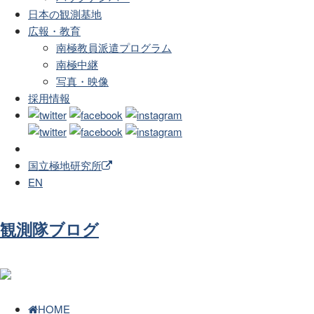
日本の観測基地
広報・教育
南極教員派遣プログラム
南極中継
写真・映像
採用情報
国立極地研究所
EN
観測隊ブログ
HOME