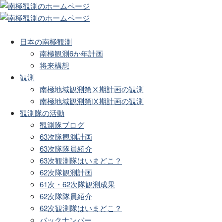
日本の南極観測
南極観測6か年計画
将来構想
観測
南極地域観測第Ⅹ期計画の観測
南極地域観測第Ⅸ期計画の観測
観測隊の活動
観測隊ブログ
63次隊観測計画
63次隊隊員紹介
63次観測隊はいまどこ？
62次隊観測計画
61次・62次隊観測成果
62次隊隊員紹介
62次観測隊はいまどこ？
バックナンバー