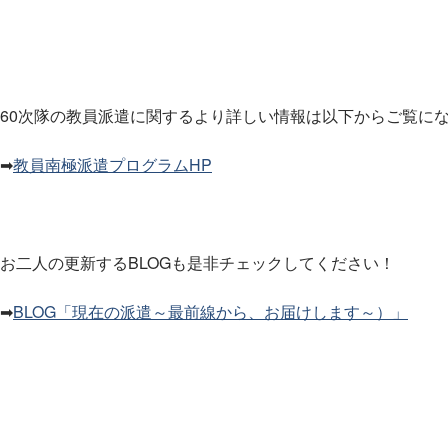
60次隊の教員派遣に関するより詳しい情報は以下からご覧に
➡
教員南極派遣プログラムHP
お二人の更新するBLOGも是非チェックしてください！
➡
BLOG「現在の派遣～最前線から、お届けします～）」