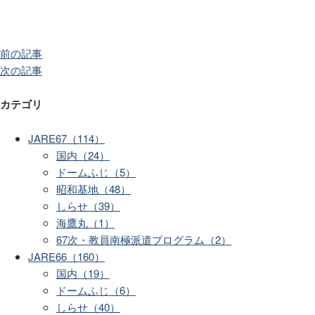
前の記事
次の記事
カテゴリ
JARE67（114）
国内（24）
ドームふじ（5）
昭和基地（48）
しらせ（39）
海鷹丸（1）
67次・教員南極派遣プログラム（2）
JARE66（160）
国内（19）
ドームふじ（6）
しらせ（40）