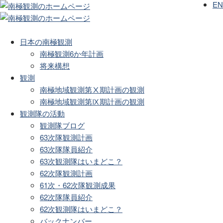
EN
日本の南極観測
南極観測6か年計画
将来構想
観測
南極地域観測第Ⅹ期計画の観測
南極地域観測第Ⅸ期計画の観測
観測隊の活動
観測隊ブログ
63次隊観測計画
63次隊隊員紹介
63次観測隊はいまどこ？
62次隊観測計画
61次・62次隊観測成果
62次隊隊員紹介
62次観測隊はいまどこ？
バックナンバー