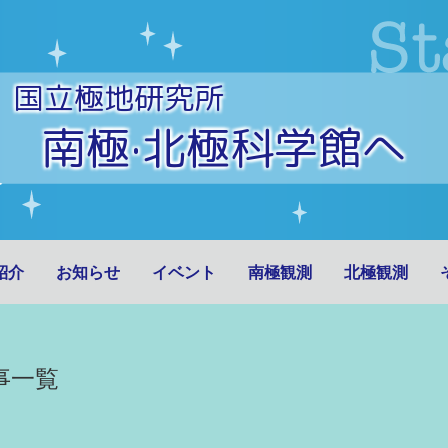
国立極地研究所
南極·北極科学館へ
紹介
お知らせ
イベント
南極観測
北極観測
事一覧