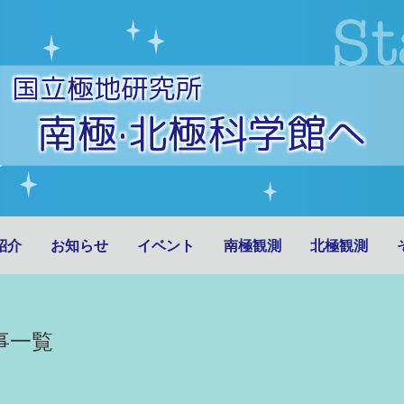
国立極地研究所
南極·北極科学館へ
紹介
お知らせ
イベント
南極観測
北極観測
事一覧